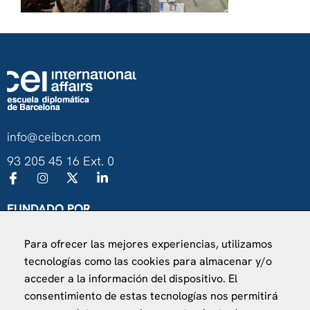
info@ceibcn.com
93 205 45 16 Ext. 0
FUNDADO POR
Universitat de Barcelona
Para ofrecer las mejores experiencias, utilizamos
Ministerio de Asuntos Exteriores, UE y Cooperación
tecnologías como las cookies para almacenar y/o
Fundación "la Caixa"
acceder a la información del dispositivo. El
consentimiento de estas tecnologías nos permitirá