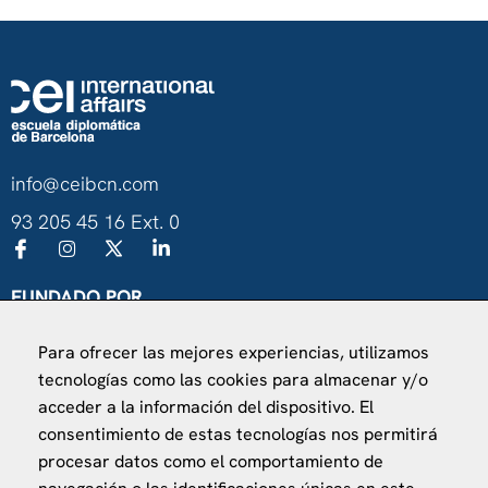
info@ceibcn.com
93 205 45 16 Ext. 0
FUNDADO POR
Universitat de Barcelona
Para ofrecer las mejores experiencias, utilizamos
Ministerio de Asuntos Exteriores, UE y Cooperación
tecnologías como las cookies para almacenar y/o
Fundación "la Caixa"
acceder a la información del dispositivo. El
consentimiento de estas tecnologías nos permitirá
procesar datos como el comportamiento de