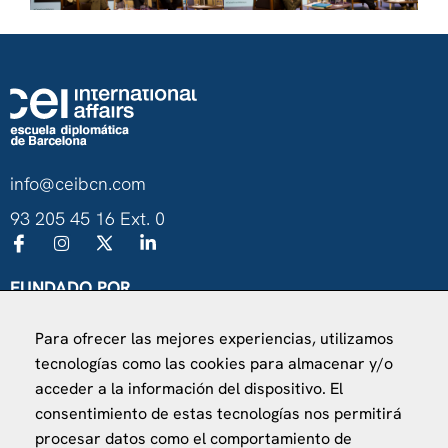
info@ceibcn.com
93 205 45 16 Ext. 0
FUNDADO POR
Universitat de Barcelona
Para ofrecer las mejores experiencias, utilizamos
Ministerio de Asuntos Exteriores, UE y Cooperación
tecnologías como las cookies para almacenar y/o
Fundación "la Caixa"
acceder a la información del dispositivo. El
consentimiento de estas tecnologías nos permitirá
procesar datos como el comportamiento de