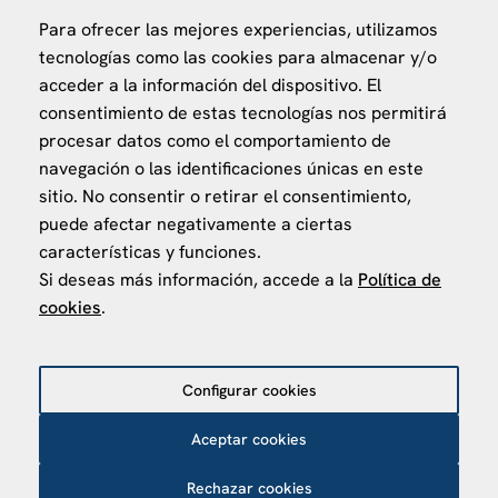
Para ofrecer las mejores experiencias, utilizamos
Ministerio de Asuntos Exteriores, UE y Cooperación
tecnologías como las cookies para almacenar y/o
Fundación "la Caixa"
acceder a la información del dispositivo. El
consentimiento de estas tecnologías nos permitirá
procesar datos como el comportamiento de
navegación o las identificaciones únicas en este
sitio. No consentir o retirar el consentimiento,
puede afectar negativamente a ciertas
VISÍTANOS
características y funciones.
Finca Agustí Pedro Pons
Si deseas más información, accede a la
Política de
Av. Valvidrera, 25
cookies
.
08017 Barcelona
Abrir en Maps
Configurar cookies
Aceptar cookies
Política de privacidad
Política de Cookies
Rechazar cookies
Aviso Legal
Política de protección de datos