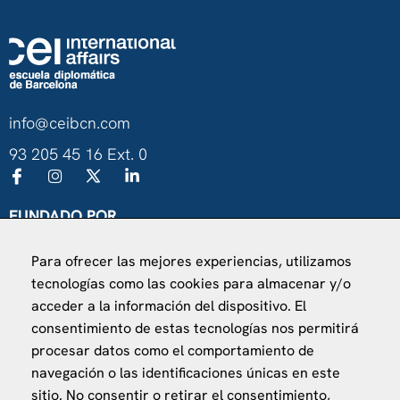
info@ceibcn.com
93 205 45 16 Ext. 0
FUNDADO POR
Universitat de Barcelona
Para ofrecer las mejores experiencias, utilizamos
Ministerio de Asuntos Exteriores, UE y Cooperación
tecnologías como las cookies para almacenar y/o
Fundación "la Caixa"
acceder a la información del dispositivo. El
consentimiento de estas tecnologías nos permitirá
procesar datos como el comportamiento de
navegación o las identificaciones únicas en este
sitio. No consentir o retirar el consentimiento,