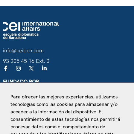
info@ceibcn.com
93 205 45 16 Ext. 0
FUNDADO POR
Universitat de Barcelona
Para ofrecer las mejores experiencias, utilizamos
Ministerio de Asuntos Exteriores, UE y Cooperación
tecnologías como las cookies para almacenar y/o
Fundación "la Caixa"
acceder a la información del dispositivo. El
consentimiento de estas tecnologías nos permitirá
procesar datos como el comportamiento de