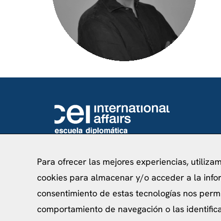
info@ceibcn.com
93 205 45 16 Ext. 0
Para ofrecer las mejores experiencias, utiliza
cookies para almacenar y/o acceder a la infor
consentimiento de estas tecnologías nos perm
comportamiento de navegación o las identificac
Política de priv