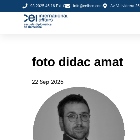
93 2025 45 16 Ext. 0
info@ceibcn.com
Av. Vallvidrera 2
foto didac amat
22 Sep 2025