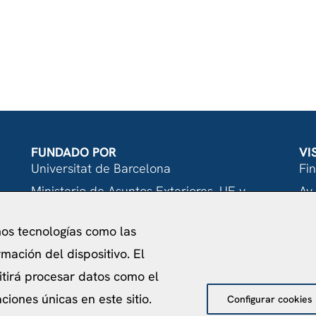
FUNDADO POR
VI
Universitat de Barcelona
Fi
Ministerio de Asuntos Exteriores, UE y
Av.
Cooperación
08
mos tecnologías como las
Fundación "la Caixa"
mación del dispositivo. El
itirá procesar datos como el
iones únicas en este sitio.
Configurar cookies
acidad
Política de Cookies
Aviso Legal
Política de pr