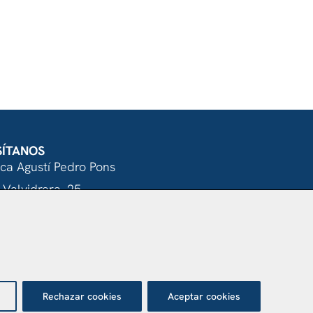
SÍTANOS
nca Agustí Pedro Pons
 Valvidrera, 25
017 Barcelona
Abrir en Maps
Rechazar cookies
Aceptar cookies
otección de datos