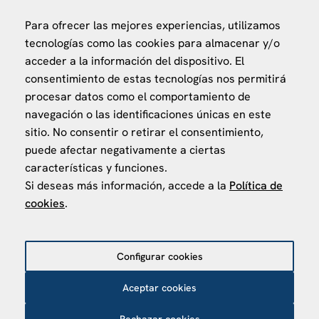
Universitat de Barcelona
Para ofrecer las mejores experiencias, utilizamos
Ministerio de Asuntos Exteriores, UE y Cooperación
tecnologías como las cookies para almacenar y/o
Fundación "la Caixa"
acceder a la información del dispositivo. El
consentimiento de estas tecnologías nos permitirá
procesar datos como el comportamiento de
navegación o las identificaciones únicas en este
sitio. No consentir o retirar el consentimiento,
puede afectar negativamente a ciertas
VISÍTANOS
características y funciones.
Finca Agustí Pedro Pons
Si deseas más información, accede a la
Política de
Av. Valvidrera, 25
cookies
.
08017 Barcelona
Abrir en Maps
Configurar cookies
Aceptar cookies
Política de privacidad
Política de Cookies