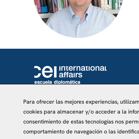
info@ceibcn.com
93 205 45 16 Ext. 0
Para ofrecer las mejores experiencias, utiliza
cookies para almacenar y/o acceder a la infor
consentimiento de estas tecnologías nos perm
comportamiento de navegación o las identificac
Política de priv