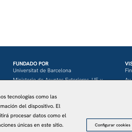
FUNDADO POR
VI
Universitat de Barcelona
Fi
Ministerio de Asuntos Exteriores, UE y
Av.
Cooperación
08
mos tecnologías como las
Fundación "la Caixa"
mación del dispositivo. El
itirá procesar datos como el
iones únicas en este sitio.
Configurar cookies
acidad
Política de Cookies
Aviso Legal
Política de pr