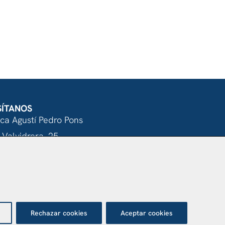
SÍTANOS
nca Agustí Pedro Pons
 Valvidrera, 25
017 Barcelona
Abrir en Maps
Rechazar cookies
Aceptar cookies
otección de datos