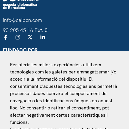
info@ceibcn.com
93 205 45 16 Ext. 0
FUNDADO POR
Universitat de Barcelona
Per oferir les millors experiències, utilitzem
Ministerio de Asuntos Exteriores, UE y Cooperación
tecnologies com les galetes per emmagatzemar i/o
Fundación "la Caixa"
accedir a la informació del dispositiu. El
consentiment d'aquestes tecnologies ens permetrà
processar dades com ara el comportament de
navegació o les identificacions úniques en aquest
lloc. No consentir o retirar el consentiment, pot
afectar negativament certes característiques i
VISÍTANOS
funcions.
Finca Agustí Pedro Pons