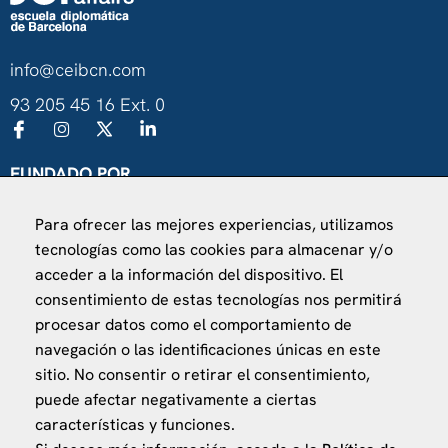
info@ceibcn.com
93 205 45 16 Ext. 0
FUNDADO POR
Universitat de Barcelona
Para ofrecer las mejores experiencias, utilizamos
Ministerio de Asuntos Exteriores, UE y Cooperación
tecnologías como las cookies para almacenar y/o
Fundación "la Caixa"
acceder a la información del dispositivo. El
consentimiento de estas tecnologías nos permitirá
procesar datos como el comportamiento de
navegación o las identificaciones únicas en este
sitio. No consentir o retirar el consentimiento,
puede afectar negativamente a ciertas
VISÍTANOS
características y funciones.
Finca Agustí Pedro Pons