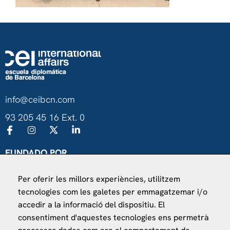
info@ceibcn.com
93 205 45 16 Ext. 0
FUNDADO POR
Universitat de Barcelona
Per oferir les millors experiències, utilitzem
Ministerio de Asuntos Exteriores, UE y Cooperación
tecnologies com les galetes per emmagatzemar i/o
Fundación "la Caixa"
accedir a la informació del dispositiu. El
consentiment d'aquestes tecnologies ens permetrà