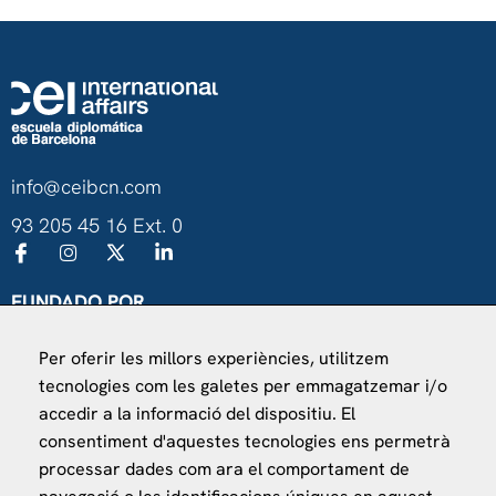
info@ceibcn.com
93 205 45 16 Ext. 0
FUNDADO POR
Universitat de Barcelona
Per oferir les millors experiències, utilitzem
Ministerio de Asuntos Exteriores, UE y Cooperación
tecnologies com les galetes per emmagatzemar i/o
Fundación "la Caixa"
accedir a la informació del dispositiu. El
consentiment d'aquestes tecnologies ens permetrà
processar dades com ara el comportament de