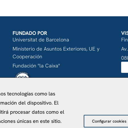
FUNDADO POR
VI
Universitat de Barcelona
Fi
Ministerio de Asuntos Exteriores, UE y
Av.
Cooperación
08
Fundación "la Caixa"
mos tecnologías como las
acidad
Política de Cookies
Aviso Legal
Política de pr
mación del dispositivo. El
©
2026
Centro de Estudios Internacionales
itirá procesar datos como el
iones únicas en este sitio.
Configurar cookies