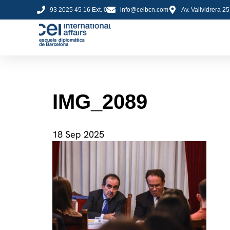
93 2025 45 16 Ext. 0
info@ceibcn.com
Av. Vallvidrera 2
IMG_2089
18 Sep 2025