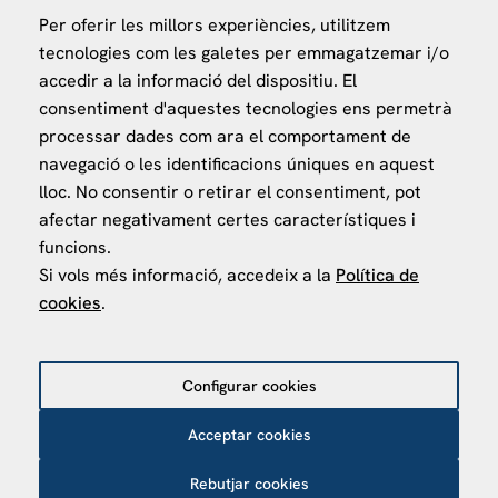
Per oferir les millors experiències, utilitzem
Ministerio de Asuntos Exteriores, UE y Cooperación
tecnologies com les galetes per emmagatzemar i/o
Fundación "la Caixa"
accedir a la informació del dispositiu. El
consentiment d'aquestes tecnologies ens permetrà
processar dades com ara el comportament de
navegació o les identificacions úniques en aquest
lloc. No consentir o retirar el consentiment, pot
afectar negativament certes característiques i
VISÍTANOS
funcions.
Finca Agustí Pedro Pons
Si vols més informació, accedeix a la
Política de
Av. Valvidrera, 25
cookies
.
08017 Barcelona
Abrir en Maps
Configurar cookies
Acceptar cookies
Política de privacitat
Política de Cookies
Avís Legal
Rebutjar cookies
Política de protecció de dades