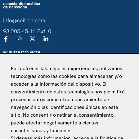
info@ceibcn.com
93 205 45 16 Ext. 0
FUNDADO POR
Universitat de Barcelona
Para ofrecer las mejores experiencias, utilizamos
Ministerio de Asuntos Exteriores, UE y Cooperación
tecnologías como las cookies para almacenar y/o
Fundación "la Caixa"
acceder a la información del dispositivo. El
consentimiento de estas tecnologías nos permitirá
procesar datos como el comportamiento de
navegación o las identificaciones únicas en este
sitio. No consentir o retirar el consentimiento,
puede afectar negativamente a ciertas
VISÍTANOS
características y funciones.
Finca Agustí Pedro Pons
Si deseas más información, accede a la
Política de