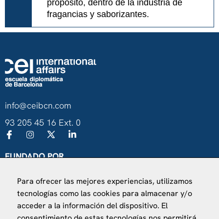
propósito, dentro de la industria de
fragancias y saborizantes.
info@ceibcn.com
93 205 45 16 Ext. 0
FUNDADO POR
Universitat de Barcelona
Para ofrecer las mejores experiencias, utilizamos
Ministerio de Asuntos Exteriores, UE y Cooperación
tecnologías como las cookies para almacenar y/o
Fundación "la Caixa"
acceder a la información del dispositivo. El
consentimiento de estas tecnologías nos permitirá