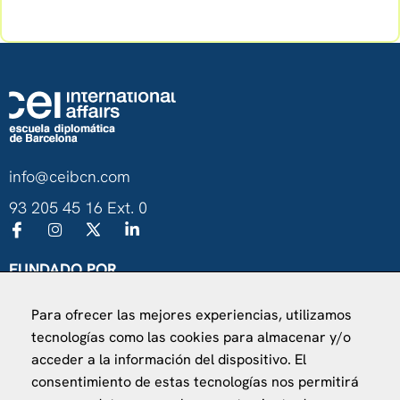
info@ceibcn.com
93 205 45 16 Ext. 0
FUNDADO POR
Universitat de Barcelona
Para ofrecer las mejores experiencias, utilizamos
Ministerio de Asuntos Exteriores, UE y Cooperación
tecnologías como las cookies para almacenar y/o
Fundación "la Caixa"
acceder a la información del dispositivo. El
consentimiento de estas tecnologías nos permitirá