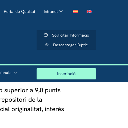
Portal de Qualitat
Intranet
Sol·licitar Informació
Descarregar Díptic
cionals
Inscripció
 o superior a 9,0 punts
repositori de la
al originalitat, interès