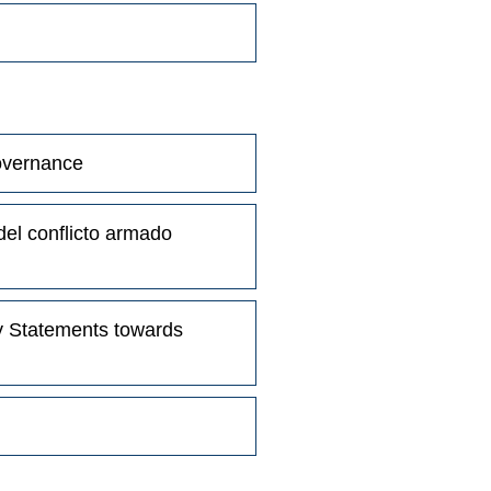
governance
 del conflicto armado
cy Statements towards