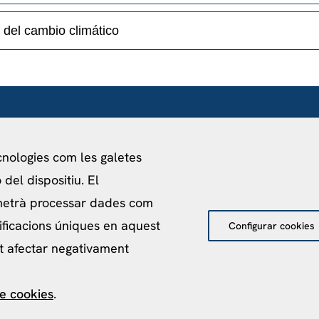
 del cambio climático
FUNDADO POR
VI
Universitat de Barcelona
Fi
ecnologies com les galetes
Ministerio de Asuntos Exteriores, UE y
Av.
del dispositiu. El
Cooperación
08
metrà processar dades com
Fundación "la Caixa"
ificacions úniques en aquest
Configurar cookies
ot afectar negativament
de cookies
.
acitat
Política de Cookies
Avís Legal
Política de pro