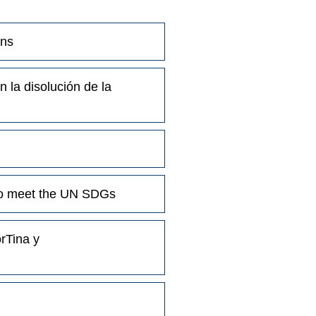
ons
 la disolución de la
l to meet the UN SDGs
orTina y