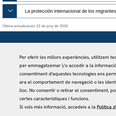
La protección internacional de los migrantes
Última actualización 22 de juny de 2026
Per oferir les millors experiències, utilitzem t
per emmagatzemar i/o accedir a la informació 
info@ceibcn.com
consentiment d'aquestes tecnologies ens per
93 205 45 16 Ext. 0
ara el comportament de navegació o les ident
lloc. No consentir o retirar el consentiment, p
certes característiques i funcions.
Si vols més informació, accedeix a la
Política 
Política de priv