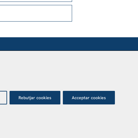
SÍTANOS
nca Agustí Pedro Pons
 Valvidrera, 25
017 Barcelona
Abrir en Maps
Rebutjar cookies
Acceptar cookies
tecció de dades