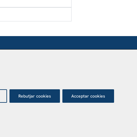
SÍTANOS
nca Agustí Pedro Pons
 Valvidrera, 25
017 Barcelona
Abrir en Maps
Rebutjar cookies
Acceptar cookies
tecció de dades