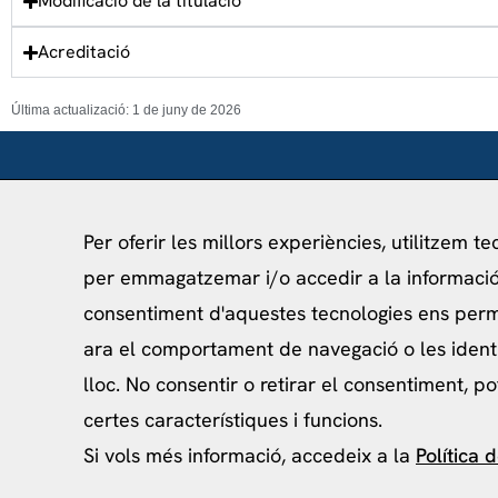
Modificació de la titulació
Acreditació
Última actualizació: 1 de juny de 2026
Per oferir les millors experiències, utilitzem t
per emmagatzemar i/o accedir a la informació 
info@ceibcn.com
consentiment d'aquestes tecnologies ens per
93 205 45 16 Ext. 0
ara el comportament de navegació o les ident
lloc. No consentir o retirar el consentiment, p
certes característiques i funcions.
Si vols més informació, accedeix a la
Política 
Política de priv